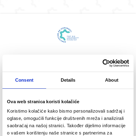
Skip to navigation
Skip to login form
Idi na glavni sadržaj
Skip to accessibility options
Skip to footer
Skip accessibility options
Prijavite se
Korisničko ime ili email
Consent
Details
About
Lozinka
Ova web stranica koristi kolačiće
Zaboravili ste svoje korisničko ime ili lozinku?
Koristimo kolačiće kako bismo personalizovali sadržaj i
oglase, omogućili funkcije društvenih mreža i analizirali
Prijavite se
saobraćaj na našoj stranici. Također dijelimo informacije
o vašem korištenju naše stranice s partnerima za