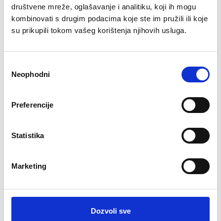
društvene mreže, oglašavanje i analitiku, koji ih mogu
Vaš Web pretraživač mora imati omogućene
kombinovati s drugim podacima koje ste im pružili ili koje
"kolačiće".
Obavijest o kolačićima
.
su prikupili tokom vašeg korištenja njihovih usluga.
Da li ste ovdje prvi put?
Consent
Neophodni
Selection
Dobrodošli na platformu COP – Comunity of
Practice
Preferencije
Za pristup sistemu, molimo unesite svoje
korisničko ime i lozinku koje ste dobili putem e-
maila.
Statistika
U slučaju da imate poteškoća s prijavom ili niste
dobili pristupne podatke, obratite se tehničkoj
Marketing
podršci na:
podrska@smartlab.ba
Napomena:
Ako se prvi put prijavljujete,
preporučujemo da odmah promijenite lozinku
Dozvoli sve
nakon prijave.